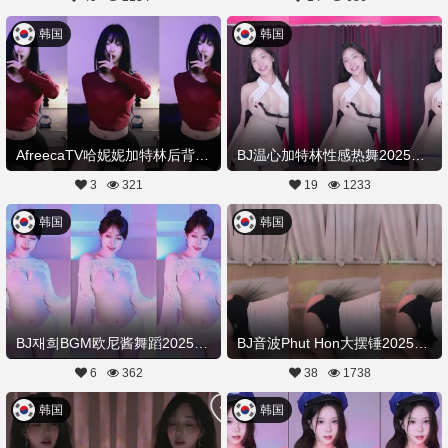
韩国
韩国
AfreecaTV哈妮妮加特林后背摇热舞20250721舞蹈剪辑
BJ温心加特林性感热舞20250721舞蹈剪辑
3
321
19
1233
韩国
韩国
BJ재희BGM欧尼酱舞蹈20250721Hot Dance
BJ音波Phut Hon大摆锤20250720舞蹈剪辑
6
362
38
1738
韩国
韩国