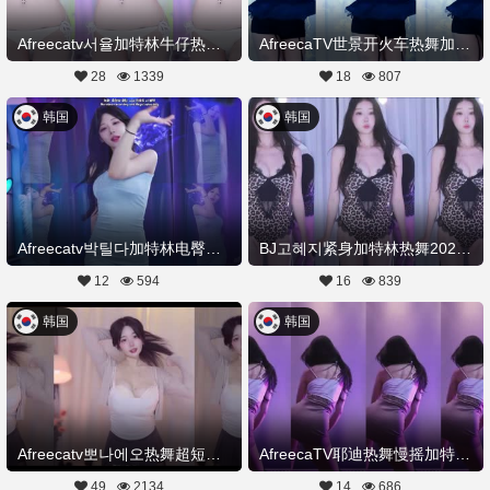
Afreecatv서율加特林牛仔热舞视频20250801Hot Dance
AfreecaTV世景开火车热舞加特林20250731舞蹈剪辑
28
1339
18
807
韩国
韩国
Afreecatv박틸다加特林电臀热舞视频20250728Hot Dance
BJ고혜지紧身加特林热舞20250727Hot Dance
12
594
16
839
韩国
韩国
Afreecatv뽀나에오热舞超短加特林20250727Hot Dance
AfreecaTV耶迪热舞慢摇加特林20250725舞蹈剪辑
49
2134
14
686