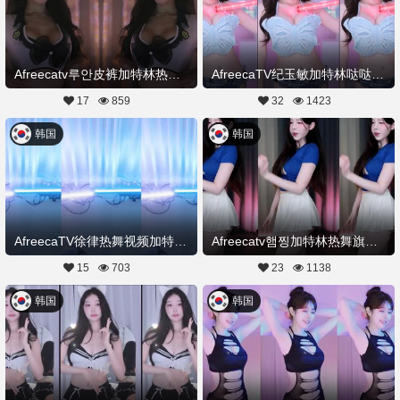
Afreecatv루안皮裤加特林热舞20250720Hot Dance
AfreecaTV纪玉敏加特林哒哒哒热舞20250719舞蹈剪辑
17
859
32
1423
韩国
韩国
AfreecaTV徐律热舞视频加特林妖姬w20250718舞蹈剪辑
Afreecatv햄찡加特林热舞旗袍20250717Hot Dance
15
703
23
1138
韩国
韩国