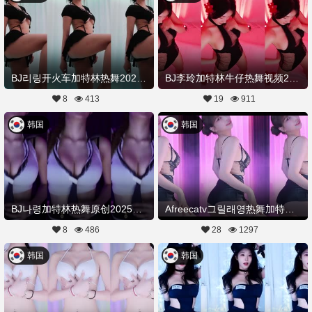
BJ리링开火车加特林热舞20250820Hot Dance
BJ李玲加特林牛仔热舞视频20250813舞蹈剪辑
8
413
19
911
韩国
韩国
BJ나령加特林热舞原创20250813Hot Dance
Afreecatv그릴래영热舞加特林rdviki20250802Hot Dance
8
486
28
1297
韩国
韩国