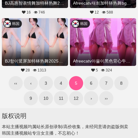
BJ高惠智表情舞加特林热舞20250717舞蹈剪辑
Afreecatv재희加特林热舞bgm20250718Hot Dance
16
746
12
588
韩国
韩国
BJ항이竖屏加特林热舞20250717Hot Dance
Afreecatv아율이黑色背心牛仔加特林摇热舞20250715Hot Dance
28
1313
5
324
‹‹
‹
3
4
5
6
7
8
9
10
11
12
›
››
版权说明
本站主播视频均属站长原创录制/高价收集，未经同意请勿盗版倒卖
韩国主播视频站专注女主播，不忘初心！