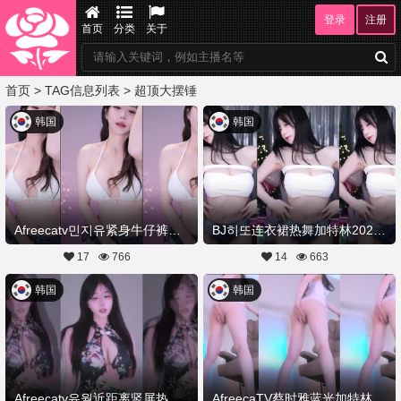
登录
注册
首页
分类
关于
首页
> TAG信息列表 > 超顶大摆锤
韩国
韩国
Afreecatv민지유紧身牛仔裤热舞加特林20250901Hot Dance
BJ히또连衣裙热舞加特林20250831Hot Dance
17
766
14
663
韩国
韩国
Afreecatv유월近距离竖屏热舞加特林20250830Hot Dance
AfreecaTV蔡时雅蓝光加特林哒哒哒热舞20250828舞蹈剪辑