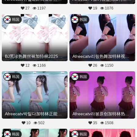
27
1197
19
1076
韩国
韩国
BJ黑珍热舞丝袜加特林20250825舞蹈剪辑
Afreecatv리링热舞加特林视频短裤20250821Hot Dance
12
1166
26
1150
韩国
韩国
Afreecatv박틸다加特林正能量热舞20250821Hot Dance
Afreecatv라봉原创加特林热舞20250821Hot Dance
10
502
35
1508
韩国
韩国