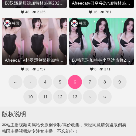
BJ汉漾超短裙加特林热舞20250618舞蹈剪辑
Afreecatv김우유2vr加特林热舞20250617Hot Dance
48
2135
16
781
韩国
韩国
AfreecaTV朴罗熙包臀裙加特林热舞20250616舞蹈剪辑
BJ韩艺珠加特林小马达热舞20250610舞蹈剪辑
38
1757
6
371
‹‹
‹
4
5
6
7
8
9
10
11
12
13
›
››
版权说明
本站主播视频均属站长原创录制/高价收集，未经同意请勿盗版倒卖
韩国主播视频站专注女主播，不忘初心！