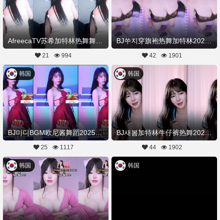
AfreecaTV苏希加特林热舞舞蹈20250619舞蹈剪辑
BJ쑤지穿旗袍热舞加特林20250619Hot Dance
21
994
42
1901
韩国
韩国
BJ미디BGM欧尼酱舞蹈20250619Hot Dance
BJ새봄加特林牛仔裤热舞20250619Hot Dance
25
1117
44
1902
韩国
韩国