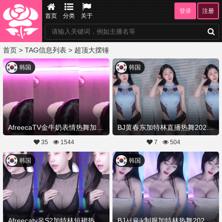
登录
注册
首页
分类
关于
首页
> TAG信息列表 > 超顶大摆锤
韩国
韩国
AfreecaTV金牛奶表情热舞加特林20250715舞蹈剪辑
BJ黄春东加特林直播热舞20250714舞蹈剪辑
35
1544
7
504
韩国
韩国
Afreecatv온S2加特林短裙热舞20250714Hot Dance
BJ서율jk制服加特林热舞20250714Hot Dance