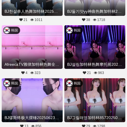
BJ한설单人热舞加特林20250629Hot Dance
BJ둘기얏yy神曲热舞加特林20250629Hot Dance
21
1011
38
1718
韩国
韩国
AfreecaTV雅律加特林热舞全部视频20250624舞蹈剪辑
BJ설링加特林热舞摩托摇20250624Hot Dance
4
323
21
963
韩国
韩国
BJ缪斯终极大摆锤20250623舞蹈剪辑
BJ그릴래영加特林85720250621Hot Dance
13
856
29
1298