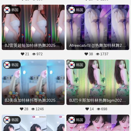
韩国
韩国
BJ雷英超短加特林热舞20250621舞蹈剪辑
Afreecatv채경热舞加特林舞20250621Hot Dance
21
972
38
1737
韩国
韩国
BJ美珠加特林抖臀热舞20250621舞蹈剪辑
BJ巴卡斯加特林热舞bgm20250620舞蹈剪辑
28
1246
14
698
韩国
韩国