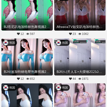
BJ塔尼趴地加特林热舞视频20250709舞蹈剪辑
AfreecaTV如安趴地加特林热舞视频20250709舞蹈剪辑
12
597
23
1062
韩国
韩国
BJ새봄加特林电臀热舞视频20250707Hot Dance
BJ타니开火车+大摆锤20250707Hot Dance
12
652
44
1971
韩国
韩国