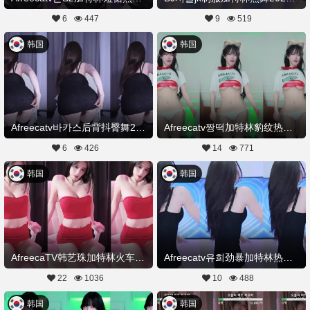
6
447
9
519
韩国
韩国
Afreecatv바카스后背抖臀舞20250713Hot Dance
Afreecatv짱떡加特林豹纹热舞20250712Hot Dance
6
426
14
771
韩国
韩国
AfreecaTV韩艺珠加特林火车摇20250710舞蹈剪辑
Afreecatv유희劲暴加特林热舞20250710Hot Dance
22
1036
10
488
韩国
韩国